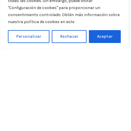
todas las cookies. Sin embargo, puede visitar
"Configuración de cookies" para proporcionar un
consentimiento controlado. Obtén más información sobre
nuestra política de cookies en este
enlace.
Personalizar
Rechazar
Aceptar
Welcome to our corner in La
Serranilla with views of the