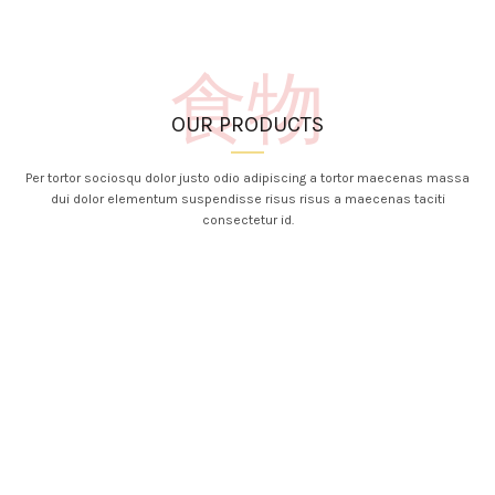
食物
OUR PRODUCTS
Per tortor sociosqu dolor justo odio adipiscing a tortor maecenas massa
dui dolor elementum suspendisse risus risus a maecenas taciti
consectetur id.